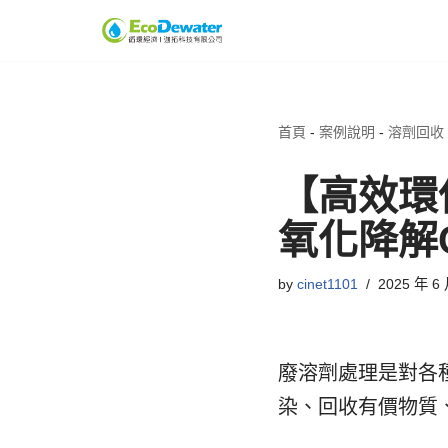
Skip
to
content
首頁
-
案例說明
-
溶劑回收
【高效環
氧化降解
by
cinet1101
2025 年 6
廢溶劑處理是對各
染、回收有價物質