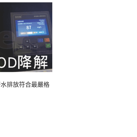
廢水排放符合最嚴格