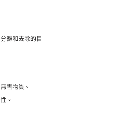
到分離和去除的目
為無害物質。
害性。