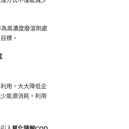
處理方式不僅能減少
專為高濃度廢溶劑處
重目標。
率
再利用，大大降低企
減少能源消耗。利用
。
們引入
氧化降解COD