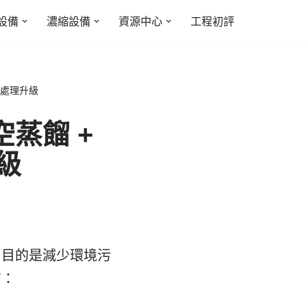
設備
濃縮設備
資源中心
工程初評
水處理升級
蒸餾 +
級
，目的是減少環境污
有：